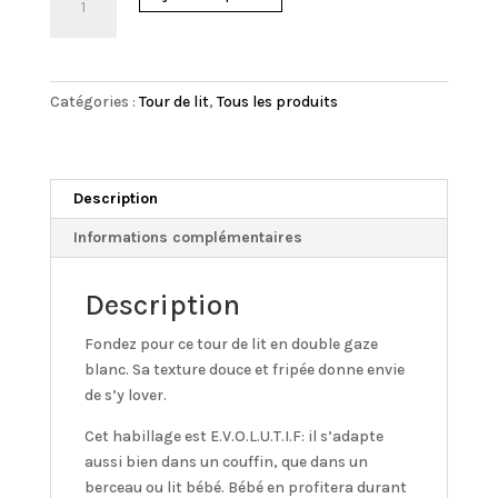
de
MINI
BANDIT
-
Catégories :
Tour de lit
,
Tous les produits
DOUBLE
GAZE
BLANC
Description
Informations complémentaires
Description
Fondez pour ce tour de lit en double gaze
blanc. Sa texture douce et fripée donne envie
de s’y lover.
Cet habillage est E.V.O.L.U.T.I.F: il s’adapte
aussi bien dans un couffin, que dans un
berceau ou lit bébé. Bébé en profitera durant